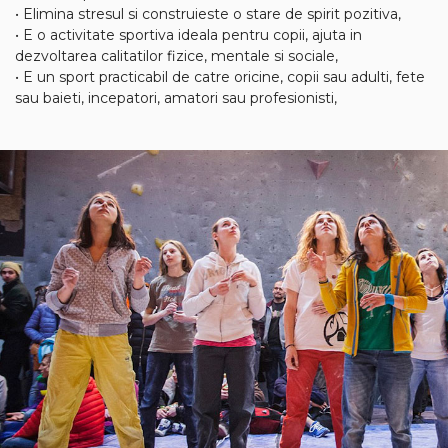
• Elimina stresul si construieste o stare de spirit pozitiva,
• E o activitate sportiva ideala pentru copii, ajuta in
dezvoltarea calitatilor fizice, mentale si sociale,
• E un sport practicabil de catre oricine, copii sau adulti, fete
sau baieti, incepatori, amatori sau profesionisti,