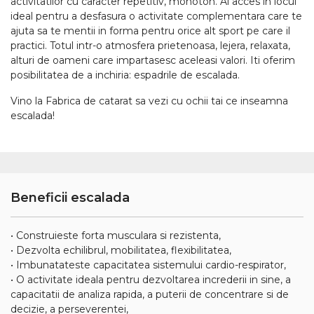
activitatilor cu caracter repetitiv, monoton. Ai acces in locul
ideal pentru a desfasura o activitate complementara care te
ajuta sa te mentii in forma pentru orice alt sport pe care il
practici. Totul intr-o atmosfera prietenoasa, lejera, relaxata,
alturi de oameni care impartasesc aceleasi valori. Iti oferim
posibilitatea de a inchiria: espadrile de escalada.
Vino la Fabrica de catarat sa vezi cu ochii tai ce inseamna
escalada!
Beneficii escalada
• Construieste forta musculara si rezistenta,
• Dezvolta echilibrul, mobilitatea, flexibilitatea,
• Imbunatateste capacitatea sistemului cardio-respirator,
• O activitate ideala pentru dezvoltarea increderii in sine, a
capacitatii de analiza rapida, a puterii de concentrare si de
decizie, a perseverentei,